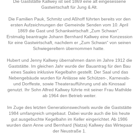
Die Gaststätte Kallwey ist seit 1869 eine alt eingesessene
Gastwirtschaft für Jung & Alt.
Die Familien Pauk, Schmitz und Aßhoff führten bereits vor den
ersten Aufzeichnungen der Gemeinde Senden vom 10. April
1869 die Gast und Schankwirtschaft „Zum Schwan“.
Erstmalig beantragte Johann Bernhard Kallwey eine Konzession
für eine Gastwirtschaft, nachdem er „Zum Schwan“ von seinen
Schwiegereltern übernommen hatte.
Hubert und Jenny Kallwey übernahmen dann im Jahre 1912 die
Gaststätte. Im gleichen Jahr wurde der Bauantrag für den Bau
eines Saales inklusive Kegelbahn gestellt. Der Saal und das
Nebengebäude wurden für Anlässe wie Schützen-, Karnevals-
und Dorffeste, sowie Theateraufführung und als Kinosaal
genutzt. Ihr Sohn Alfred Kallwey führte mit seiner Frau Mathilde
ab 1964 den Betrieb weiter.
Im Zuge des letzten Generationswechsels wurde die Gaststätte
1984 umfangreich umgebaut. Dabei wurde auch die bis heute
gut ausgebuchte Kegelbahn im Keller eingerichtet. Ab 1986
wurden dann Anne und Bernhard (Natza) Kallwey das Wirtepaar
der Neustraße 1.